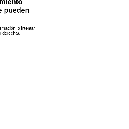
imiento
e pueden
rmación, o intentar
r derecha).