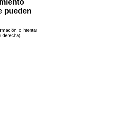
imiento
e pueden
rmación, o intentar
r derecha).